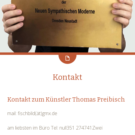
Kontakt
Kontakt zum Künstler Thomas Preibisch
mail: fischbild(ät)gmx.de
am liebsten im Büro Tel: null351 274741Zwei