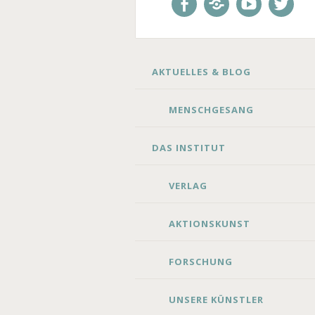
Facebook
E-
Youtube
Twitte
Mail
SKIP
AKTUELLES & BLOG
TO
CONTENT
MENSCHGESANG
DAS INSTITUT
VERLAG
AKTIONSKUNST
FORSCHUNG
UNSERE KÜNSTLER