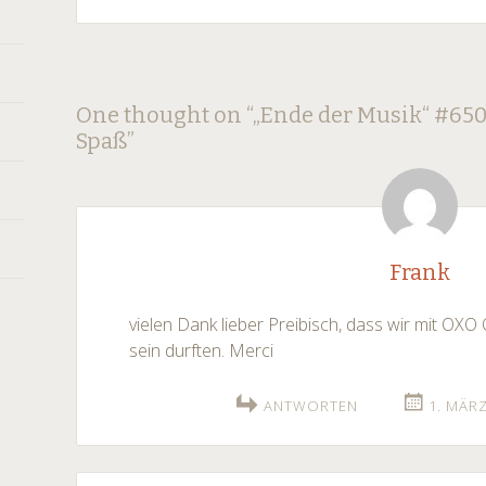
Post
←
→
One thought on “
„Ende der Musik“ #650
Spaß
”
navigation
Frank
vielen Dank lieber Preibisch, dass wir mit OX
sein durften. Merci
ANTWORTEN
1. MÄRZ