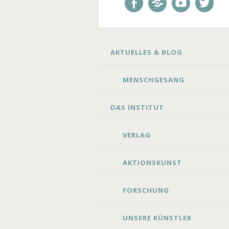
Facebook
E-
Youtube
Twitte
Mail
SKIP
AKTUELLES & BLOG
TO
CONTENT
MENSCHGESANG
DAS INSTITUT
VERLAG
AKTIONSKUNST
FORSCHUNG
UNSERE KÜNSTLER