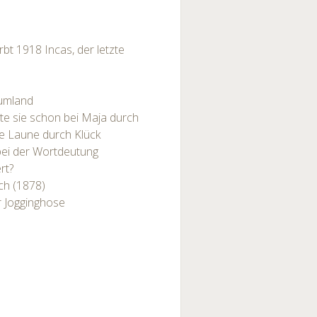
irbt 1918 Incas, der letzte
iumland
rte sie schon bei Maja durch
te Laune durch Klück
bei der Wortdeutung
rt?
ch (1878)
r Jogginghose