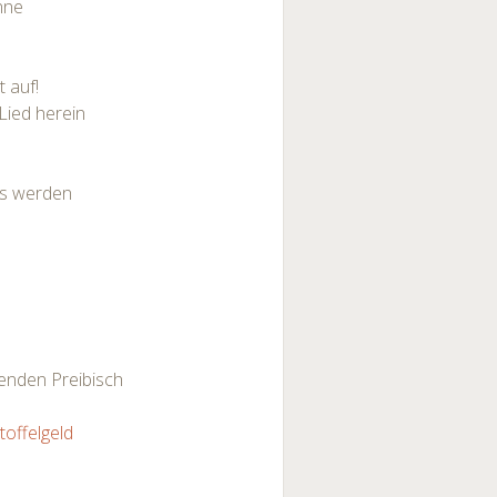
nne
 auf!
 Lied herein
 es werden
enden Preibisch
toffelgeld