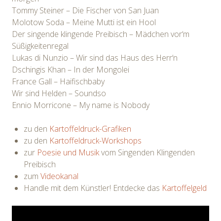
Tommy Steiner – Die Fischer von San Juan
Molotow Soda – Meine Mutti ist ein Hool
Der singende klingende Preibisch – Mädchen vor‘m
Süßigkeitenregal
Lukas di Nunzio – Wir sind das Haus des Herr‘n
Dschingis Khan – In der Mongolei
France Gall – Haifischbaby
Wir sind Helden – Soundso
Ennio Morricone – My name is Nobody
zu den
Kartoffeldruck-Grafiken
zu den
Kartoffeldruck-Workshops
zur
Poesie und Musik
vom Singenden Klingenden
Preibisch
zum
Videokanal
Handle mit dem Künstler! Entdecke das
Kartoffelgeld