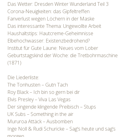
Das Wetter: Dresden Winter Wunderland Teil 3
Corona-Neuigkeiten: das Gipfeltreffen
Fanverlust wegen Löchern in der Maske
Das interessante Thema: Ungewollte Arbeit
Haushaltstips: Hautcreme-Geheimnisse
Elbehochwasser: Existenzbedrohend?
Institut für Gute Laune: Neues vom Lober
Geburtstagskind der Woche: die Tretbohrmaschine
(1871)
Die Liederliste:
The Tonhusten – Gutn Tach
Roy Black – Ich bin so gern bei dir
Elvis Presley – Viva Las Vegas
Der singende klingende Preibisch – Stups
UK Subs – Something in the air
Mururoa Attäck – Ausbomben
Inge Noll & Rudi Schuricke – Sag‘s heute und sag‘s
morgen