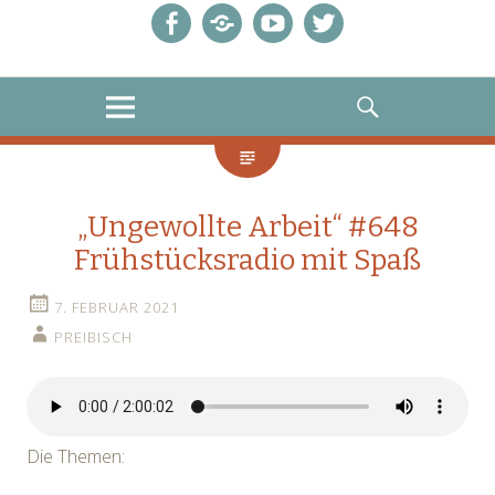
Facebook
E-
Youtube
Twitter
Mail
MENU
SEARCH
„Ungewollte Arbeit“ #648
Frühstücksradio mit Spaß
7. FEBRUAR 2021
PREIBISCH
Die Themen: