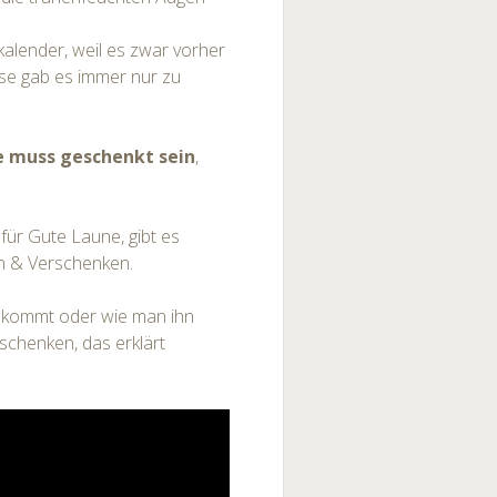
kalender, weil es zwar vorher
se gab es immer nur zu
e muss geschenkt sein
,
für Gute Laune, gibt es
n & Verschenken.
ekommt oder wie man ihn
rschenken, das erklärt