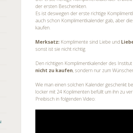
der ersten Beschenkten.
Es ist deswegen der erste richtige Kompliment
auch schon Komplimentkalender gab, aber die
kaufen.
Merksatz:
Komplimente sind Liebe und
Lieb
sonst ist sie nicht richtig.
Den richtigen Komplimentkalender des Institut 
nicht zu kaufen
, sondern nur zum Wünsche
Wie man einen solchen Kalender geschenkt b
locker mit 24 Koplimenten befüllt um ihn zu ve
Preibisch in folgenden Video:
N