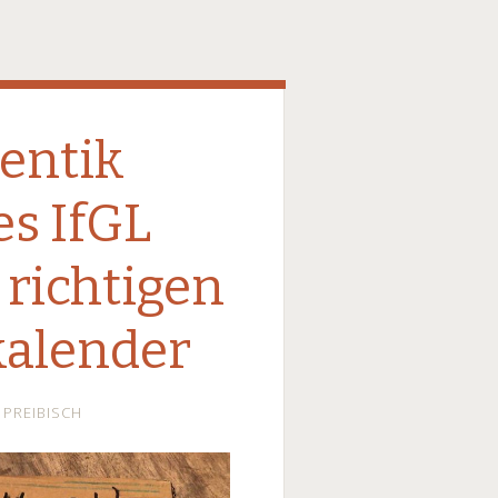
entik
es IfGL
 richtigen
alender
PREIBISCH