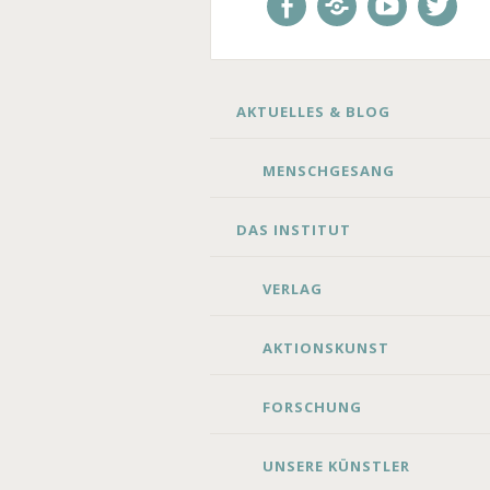
Facebook
E-
Youtube
Twitte
Mail
SKIP
AKTUELLES & BLOG
TO
CONTENT
MENSCHGESANG
DAS INSTITUT
VERLAG
AKTIONSKUNST
FORSCHUNG
UNSERE KÜNSTLER