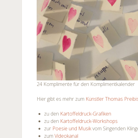
24 Komplimente für den Komplimentkalender
Hier gibt es mehr zum
Künstler Thomas Preibi
zu den
Kartoffeldruck-Grafiken
zu den
Kartoffeldruck-Workshops
zur
Poesie und Musik
vom Singenden Kling
zum
Videokanal