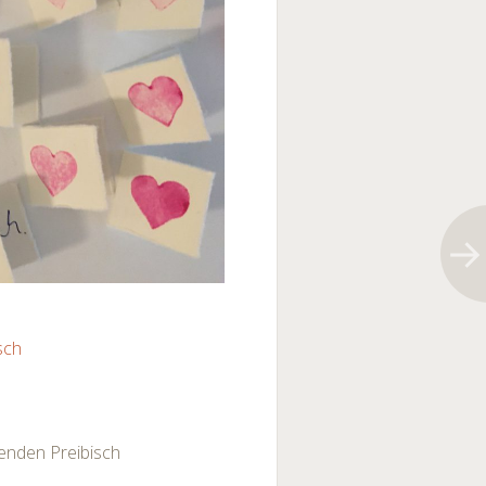
sch
enden Preibisch