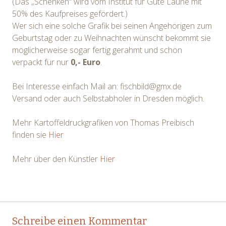
(Das „Schenken“ wird vom Institut für Gute Laune mit
50% des Kaufpreises gefördert.)
Wer sich eine solche Grafik bei seinen Angehörigen zum
Geburtstag oder zu Weihnachten wünscht bekommt sie
möglicherweise sogar fertig gerahmt und schön
verpackt für nur
0,- Euro
.
Bei Interesse einfach Mail an: fischbild@gmx.de
Versand oder auch Selbstabholer in Dresden möglich.
Mehr Kartoffeldruckgrafiken von Thomas Preibisch
finden sie
Hier
Mehr über den Künstler
Hier
Post
←
→
Schreibe einen Kommentar