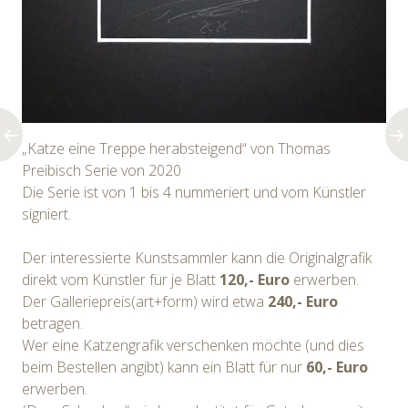
„Katze eine Treppe herabsteigend“ von Thomas
Preibisch Serie von 2020
Die Serie ist von 1 bis 4 nummeriert und vom Künstler
signiert.
Der interessierte Kunstsammler kann die Originalgrafik
direkt vom Künstler für je Blatt
120,- Euro
erwerben.
Der Galleriepreis(art+form) wird etwa
240,- Euro
betragen.
Wer eine Katzengrafik verschenken möchte (und dies
beim Bestellen angibt) kann ein Blatt für nur
60,- Euro
erwerben.