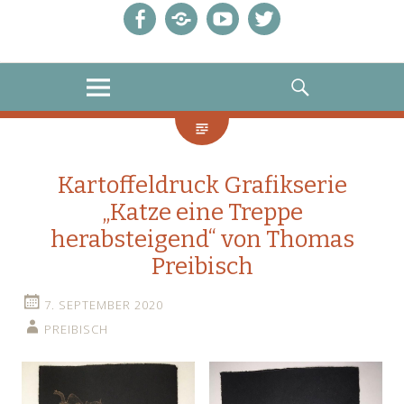
Facebook
E-
Youtube
Twitter
Mail
MENU
SEARCH
Kartoffeldruck Grafikserie
„Katze eine Treppe
herabsteigend“ von Thomas
Preibisch
7. SEPTEMBER 2020
PREIBISCH